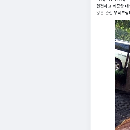
건전하고 깨끗한 대
많은 관심 부탁드립