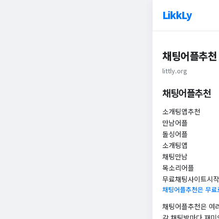
LikkLy
채팅어플추천
littly.org
채팅어플추천
소개팅앱추천
만남어플
돌싱어플
소개팅앱
채팅만남
목소리어플
무료채팅사이트시
채팅어플추천은 무료로
채팅어플추천은 여러
각 채팅방마다 재미