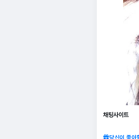
채팅사이트
당신이 좋아