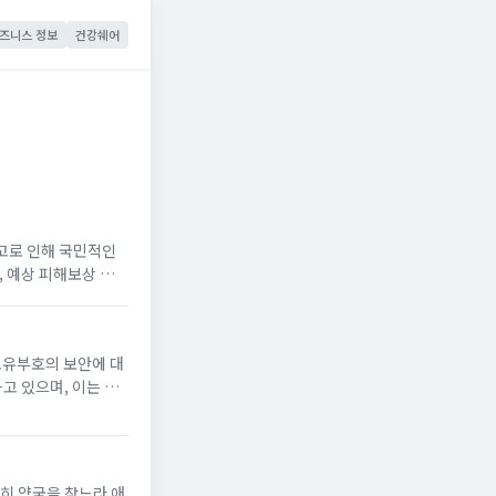
즈니스 정보
건강쉐어
사고로 인해 국민적인
, 예상 피해보상 금
고유부호의 보안에 대
고 있으며, 이는 개
 통해 간편하게 개인
..
급히 약국을 찾느라 애