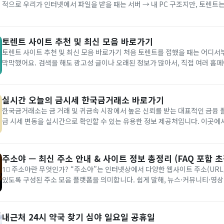
적으로 우리가 인터넷에서 파일을 받을 때는 서버 → 내 PC 구조지만, 토렌트
방식으로 파일을 조금씩 나눠 받아요. 예: A, B, C 세 사람이 각각 같은 영화를 토렌트로 다운로드하
고 있다면, A는...
토렌트 사이트 추천 및 최신 모음 바로가기
토렌트 사이트 추천 및 최신 모음 바로가기 처음 토렌트를 접했을 때는 어디서부터 시작해야 할지
막막했어요. 검색을 해도 광고성 글이나 오래된 정보가 많아서, 직접 여러 홈페이지를 둘러보고 실
제로 접속이 가능한 곳만 추려 봤습니다. 오늘은 제가 경험을 바탕으로 안전하게 접근할 수 있는 토
렌트 사이트 추천과 최신 모음을 정...
실시간 오늘의 금시세 한국금거래소 바로가기
한국금거래소는 금 거래 및 귀금속 시장에서 높은 신뢰를 받는 대표적인 금융 
금 시세 변동을 실시간으로 확인할 수 있는 유용한 정보 제공처입니다. 이곳에서
버바 등 다양한 금속류의 매매가 이루어지며, 실시간 금 시세와 함께 다이아몬드
귀금속 시세 정보도 제공하고 있습니다. 특히 금 시세는 경제적·정치...
주소야 — 최신 주소 안내 & 사이트 정보 총정리 (FAQ 포함 초
1⃣ 주소야란 무엇인가? “주소야”는 인터넷상에서 다양한 웹사이트 주소(URL)를 한눈에 모아볼 수
있도록 구성된 주소 모음 플랫폼을 의미합니다. 쉽게 말해, 뉴스·커뮤니티·영
·SNS 등 자주 찾는 사이트를 카테고리별로 정리해 한 곳에서 관리할 수 있는 서비스
럼 웹사이트가 많고 주소가 자주 바뀌는 시대에 “...
내근처 24시 약국 찾기 심야 일요일 공휴일