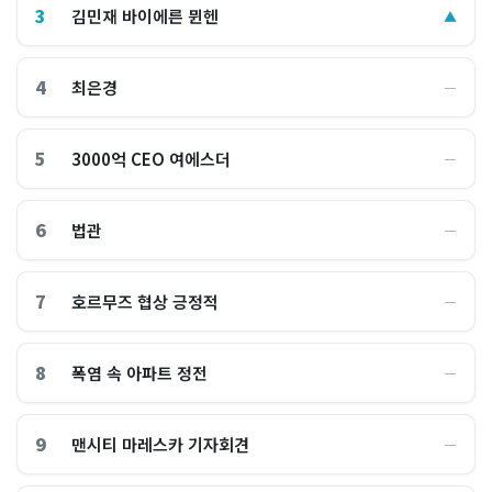
3
김민재 바이에른 뮌헨
▲
4
최은경
―
5
3000억 CEO 여에스더
―
6
법관
―
7
호르무즈 협상 긍정적
―
8
폭염 속 아파트 정전
―
9
맨시티 마레스카 기자회견
―