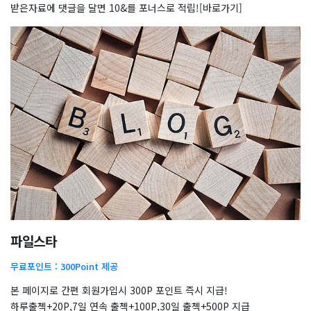
받은자료에 댓글을 달면 10&를 포너스로 적립![바로가기]
파일스타
무료포인트 : 300Point 제공
본 페이지로 간편 회원가입시 300P 포인트 즉시 지급!
하루출첵+20P,7일 연속 출첵+100P,30일 출첵+500P 지급