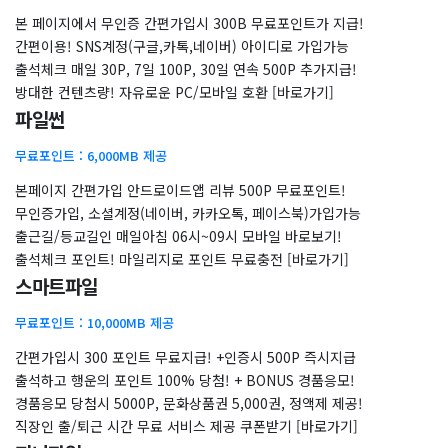
본 페이지에서 무인증 간편가입시 300B 무료포인트가 지급!
간편이용! SNS계정(구글,카톡,네이버) 아이디로 가입가능
출석체크 매일 30P, 7일 100P, 30일 연속 500P 추가지급!
방대한 컨텐츠량! 자유로운 PC/모바일 호환 [바로가기]
파일썬
무료포인트 : 6,000MB 제공
본페이지 간편가입 안드로이드앱 리뷰 500P 무료포인트!
무인증가입, 소셜계정(네이버, 카카오톡, 페이스북)가입가능
출근길/등교길인 매일아침 06시~09시 모바일 바로보기!
출석체크 포인트! 마일리지로 포인트 무료충전 [바로가기]
스마트파일
무료포인트 : 10,000MB 제공
간편가입시 300 포인트 무료지급! +인증시 500P 즉시지급
출석하고 행운의 포인트 100% 당첨! + BONUS 경품응모!
경품응모 당첨시 5000P, 문화상품권 5,000권, 정액제 제공!
직장인 출/퇴근 시간 무료 서비스 제공 쿠폰받기 [바로가기]