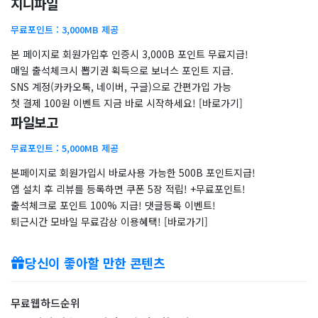
지니파일
무료포인트 : 3,000MB 제공
본 페이지로 회원가입후 인증시 3,000B 포인트 무료지급!
매일 출석체크시 뽑기권 획득으로 보너스 포인트 지급.
SNS 계정(카카오톡, 네이버, 구글)으로 간편가입 가능
첫 결제 100원 이벤트 지금 바로 시작하세요! [바로가기]
파일보고
무료포인트 : 5,000MB 제공
본페이지로 회원가입시 바로사용 가능한 500B 포인트지급!
앱 설치 후 리뷰를 등록하면 쿠폰 5장 적립! +무료포인트!
출석체크로 포인트 100% 지급! 댓글등록 이벤트!
퇴근시간 모바일 무료감상 이용혜택! [바로가기]
당신이 좋아할 만한 콘텐츠
무료웹하드순위