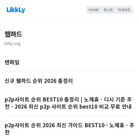
LikkLy
HOME
포스트
치아건강
웹하드
littly.org
텐파일
신규 웹하드 순위 2026 총정리
p2p사이트 순위 BEST10 총정리 | 노제휴 · 디시 기준 추
천 - 2026 최신 p2p 사이트 순위 best10 비교 무료 안내
p2p사이트 순위 2026 최신 가이드 BEST10 · 노제휴 · 추
천