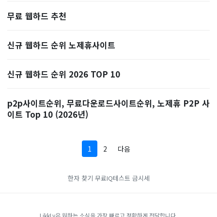
무료 웹하드 추천
신규 웹하드 순위 노제휴사이트
신규 웹하드 순위 2026 TOP 10
p2p사이트순위, 무료다운로드사이트순위, 노제휴 P2P 사
이트 Top 10 (2026년)
1
2
다음
한자 찾기
무료IQ테스트
금시세
LikkLy은 원하는 소식을 가장 빠르고 정확하게 전달합니다.