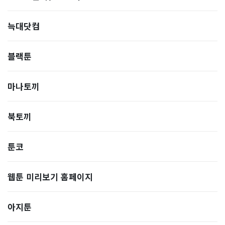
늑대닷컴
블랙툰
마나토끼
북토끼
툰코
웹툰 미리보기 홈페이지
아지툰