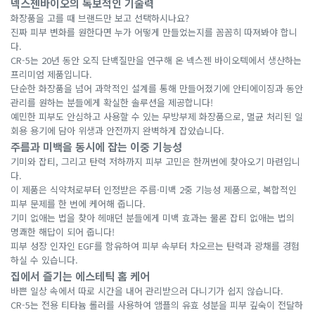
넥스젠바이오의 독보적인 기술력
화장품을 고를 때 브랜드만 보고 선택하시나요?
진짜 피부 변화를 원한다면 누가 어떻게 만들었는지를 꼼꼼히 따져봐야 합니
다.
CR-5는 20년 동안 오직 단백질만을 연구해 온 넥스젠 바이오텍에서 생산하는
프리미엄 제품입니다.
단순한 화장품을 넘어 과학적인 설계를 통해 만들어졌기에 안티에이징과 동안
관리를 원하는 분들에게 확실한 솔루션을 제공합니다!
예민한 피부도 안심하고 사용할 수 있는 무방부제 화장품으로, 멸균 처리된 일
회용 용기에 담아 위생과 안전까지 완벽하게 잡았습니다.
주름과 미백을 동시에 잡는 이중 기능성
기미와 잡티, 그리고 탄력 저하까지 피부 고민은 한꺼번에 찾아오기 마련입니
다.
이 제품은 식약처로부터 인정받은 주름·미백 2중 기능성 제품으로, 복합적인
피부 문제를 한 번에 케어해 줍니다.
기미 없애는 법을 찾아 헤매던 분들에게 미백 효과는 물론 잡티 없애는 법의
명쾌한 해답이 되어 줍니다!
피부 성장 인자인 EGF를 함유하여 피부 속부터 차오르는 탄력과 광채를 경험
하실 수 있습니다.
집에서 즐기는 에스테틱 홈 케어
바쁜 일상 속에서 따로 시간을 내어 관리받으러 다니기가 쉽지 않습니다.
CR-5는 전용 티타늄 롤러를 사용하여 앰플의 유효 성분을 피부 깊숙이 전달하