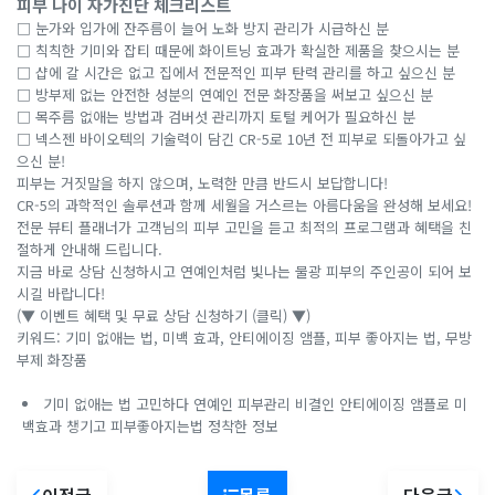
피부 나이 자가진단 체크리스트
□ 눈가와 입가에 잔주름이 늘어 노화 방지 관리가 시급하신 분
□ 칙칙한 기미와 잡티 때문에 화이트닝 효과가 확실한 제품을 찾으시는 분
□ 샵에 갈 시간은 없고 집에서 전문적인 피부 탄력 관리를 하고 싶으신 분
□ 방부제 없는 안전한 성분의 연예인 전문 화장품을 써보고 싶으신 분
□ 목주름 없애는 방법과 검버섯 관리까지 토털 케어가 필요하신 분
□ 넥스젠 바이오텍의 기술력이 담긴 CR-5로 10년 전 피부로 되돌아가고 싶
으신 분!
피부는 거짓말을 하지 않으며, 노력한 만큼 반드시 보답합니다!
CR-5의 과학적인 솔루션과 함께 세월을 거스르는 아름다움을 완성해 보세요!
전문 뷰티 플래너가 고객님의 피부 고민을 듣고 최적의 프로그램과 혜택을 친
절하게 안내해 드립니다.
지금 바로 상담 신청하시고 연예인처럼 빛나는 물광 피부의 주인공이 되어 보
시길 바랍니다!
(▼ 이벤트 혜택 및 무료 상담 신청하기 (클릭) ▼)
키워드: 기미 없애는 법, 미백 효과, 안티에이징 앰플, 피부 좋아지는 법, 무방
부제 화장품
기미 없애는 법 고민하다 연예인 피부관리 비결인 안티에이징 앰플로 미
백효과 챙기고 피부좋아지는법 정착한 정보