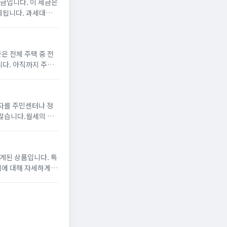
금입니다. 이 세금은
세됩니다. 과세대상양
부동산: 토지 및 건물
 전체 주택 중 전
다. 아직까지 주택
매비용) x 100 으
자를 주민센터나 정
많습니다.월세의 경
 때문에 꼭 진행해야
계된 상품입니다. 특
리에 대해 자세하게 말
금의 최소 5%를 지