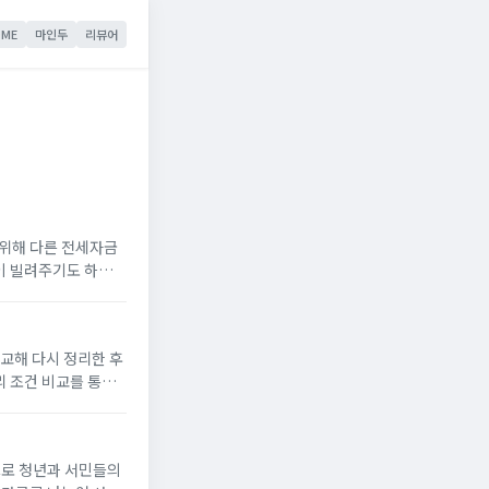
ME
마인두
리뷰어
위해 다른 전세자금
이 빌려주기도 하고
을 모아 주후 집을
비교해 다시 정리한 후
리 조건 비교를 통해
특례보금자리론 조건기
으로 청년과 서민들의