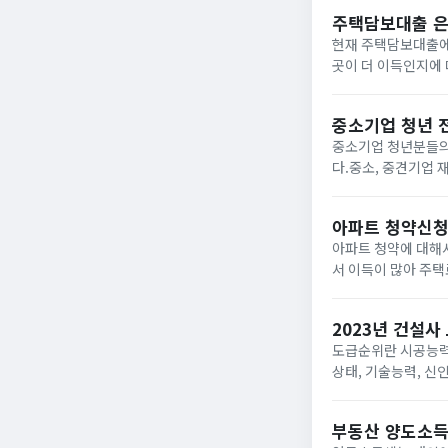
실공사가...
주택담보대출 은
현재 주택담보대출에
곳이 더 이득인지에 
것이 장점이지만, 
점이 장점입니다...
중소기업 청년 
중소기업 청년분들의
다.중소, 중견기업 
면 연 1.2%대 낮
전세대출...
아파트 청약신청 
아파트 청약에 대해
서 이득이 많아 주택
청 방법과 조건 자격
신청 방...
2023년 건설사
도급순위란 시공능력
상태, 기술능력, 신
로 1군, 2군으로 
찰에 대한...
부동산 양도소득