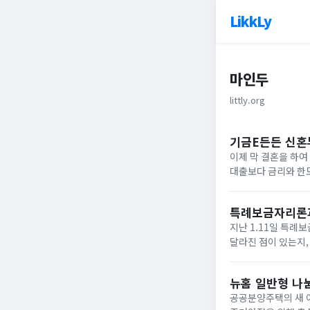
LikkLy
마인두
littly.org
기금E든든 신혼
이제 막 결혼을 하
대출보다 금리와 한
이율도 조금 더 낮아
구매할 수 있도록...
특례보금자리론과
지난 1.11일 특례
달라진 점이 있는지,
알아보고자 합니다.목
본...
뉴홈 일반형 나
공공분양주택의 새 