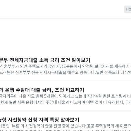
HO
부부 전세자금대출 소득 금리 조건 알아보기
여 신혼부부가 되면 주택도시기금인 기금E든든에서 안정된 보금자리를 제공하기 
도가 높은 신혼부부 전용 전세자금대출을 해주고 있습니다.일반 상품보다 더 많
 이제 막 결혼하신 부부들 중 해당되시는 분들이 부담 없이 신혼집을 구하고 목돈
 은행 주담대 대출 금리, 조건 비교하기
보금자리론이 나온 지도 벌써 5개월이 되어가고 있는데 지난 4월 올린 포스팅과 
 현재 일반 시중 은행에서의 주담대 대출과 비교하여 어떤 것이 더 유리한지, 금
차1. 특례보금자리론 조건2. 특례보금자리론, 은행 금리 비교3. 조건 비교
눔형 사전청약 신청 자격 특징 알아보기
이름인 '뉴홈'의 사전청약이 한창 진행 중에 있습니다.공공 주택청약의 새 이름