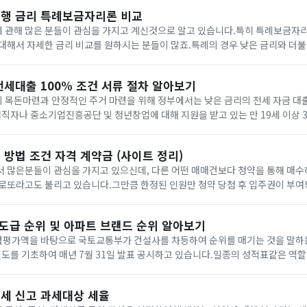
행 금리 특례보금자리론 비교
 관해 많은 분들이 관심을 가지고 계신것으로 알고 있습니다.특히 특례보금자
대해서 자세한 금리 비교를 원하시는 분들이 많죠.특례의 경우 낮은 금리와 더불
은행에서 주담대를 일으키는 것은 본인이 선순위가 있더라도 추가적으로 후순위 
전세대출 100% 조건 서류 절차 알아보기
 목돈마련과 안정적인 주거 마련을 위해 정부에서는 낮은 금리의 전세 자금 대
재직자나 중소기업진흥공단 및 청년창업에 대해 지원을 받고 있는 만 19세 이상 
은 이율을 적용받아 호당 1억원까지 전세 자금을 빌릴 수 있어 인기가 많습니다.
방법 조건 자격 계약금 (사이트 정리)
서 많은분들이 관심을 가지고 있으신데, 다른 어떤 매매건보다 청약을 통해 매수
로또라고도 불리고 있습니다.그만큼 한정된 인원만 청약 당첨 후 입주권이 부여
 등을 알아보도록 하겠습니다.목차1. 신청방법2. 조건3.1 순위 자격4. 계약금5
 도급 순위 및 아파트 브랜드 순위 알아보기
평가액을 바탕으로 국토교통부가 건설사를 차등하여 순위를 매기는 것을 말하는
인도를 기초하여 매년 7월 31일 발표 공시하고 있습니다.일종의 성적표같은 역할
나누기도 하며 도급순위를 참고하여 참여가 가능한 입찰 종류가 다르기 때문에 높
세 신고 과세대상 세율