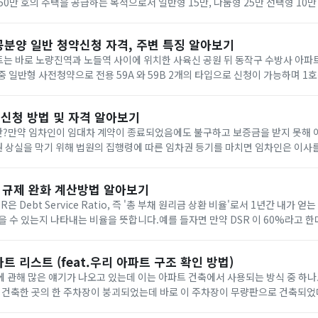
50만 호의 주택을 공급하는 목적으로서 일반형 15만, 나눔형 25만 선택형 10
인데 각각의 특징과 신청 조건과 자격에 대해 한번 알아보도록 하겠습니다.목차
공분양 일반 청약신청 자격, 주변 특징 알아보기
트는 바로 노량진역과 노들역 사이에 위치한 사육신 공원 뒤 동작구 수방사 아
 중 일반형 사전청약으로 전용 59A 와 59B 2개의 타입으로 신청이 가능하며 1
픽대로, 강변북로 한강대교 등이 있어 교통이 편리한 지역입니다.게다가 한강 바
신청 방법 및 자격 알아보기
?만약 임차인이 임대차 계약이 종료되었음에도 불구하고 보증금을 받지 못해 이
 상실을 막기 위해 법원의 집행령에 따른 임차권 등기를 마치면 임차인은 이사
 수 있도록 하는 법원의 명령입니다.임차권 등기명령 신청 자격신청 가능한 임
대 규제 완화 계산방법 알아보기
은 Debt Service Ratio, 즉 '총 부채 원리금 상환 비율'로서 1년간 내가 
을 수 있는지 나타내는 비율을 뜻합니다.예를 들자면 만약 DSR 이 60%라고 한다
'내가 1년간 빌린 돈 중 갚을 수 있는 금액이 60%, 즉 3천만원은 갚을...
트 리스트 (feat.우리 아파트 구조 확인 방법)
 관해 많은 얘기가 나오고 있는데 이는 아파트 건축에서 사용되는 방식 중 하나로
 건축한 곳의 한 주차장이 붕괴되었는데 바로 이 주차장이 무량판으로 건축되었
정부에서 무량판으로 건축 된 곳들을 전수조사 하였는데 벌써 조사한 15개소 중