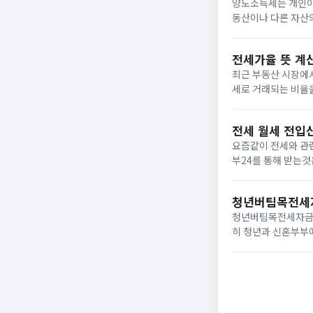
양도소득세는 개인이 
동산이나 다른 자산
도소득세의 과세 대상
(무허...
전세가율 뜻 계
최근 부동산 시장에
세로 거래되는 비율
매수세가 붙고 있지만
로 계산 ​...
전세 월세 전입신
요즘같이 전세와 관
부24를 통해 받는
우라도 전입신고와 
하며 전세의 경우에..
청년버팀목전세자
청년버팀목전세자금대
히 청년과 신혼부부에
씀드리도록 하겠습니
불한 자.2. 연...