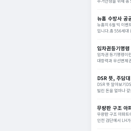
주거안정을 위해 총 
청약으로 공급할 예정
자격...
뉴홈 수방사 공
뉴홈의 6월 빅 이벤
입니다.총 556세대
권에 바로 앞은 올림
어...
임차권등기명령 
임차권 등기명령이란
대항력과 우선변제권
우선변제권을 유지​할
경우에만 신청...
DSR 뜻, 주담
DSR 뜻 알아보기DSR
빌린 돈을 얼마나 갚
이 5천만원이고 할때 
무량판 구조 아파
무량판 구조 아파트에
인천 검단에서 LH가
었습니다.이로 인해 