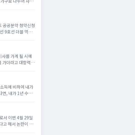
만 가구로 나누어 사전
1. 뉴홈 기본 청약
파트 공공분약 청약신청
호선 9호선 더블 역세
로 앞에 위치하고 있
사를 가게 될 시에
를 가더라고 대항력과
차주택 범위- 등기된
얻는 소득에 비하여 내가
면, 내가 1년 수입
서 이번 4월 29일
다고 해서 논란이 되
에서 6개소에서 부