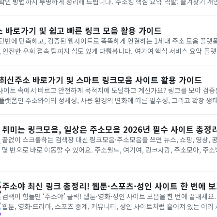
하게 정리해 드립니다. 주소킹 핵심 요약 역할: 즐겨찾기 개인화 관리 및 신속한
위 기반 주소모음 플랫폼 핵심 기능: 자체 개발 원클릭 자동 연결 엔진, 똑똑한 스마
 바로가기 및 쉽고 빠른 링크 모음 활용 가이드
 단번에 단축하고, 검증된 웹사이트로 똑똑하게 연결하는 1세대 주소 모음 플랫
접속 팁까지 심도 있게 다뤄봅니다. 여기여 핵심 서비스 요약 플랫폼 역할: 일일이 수작
업 검색할 필요 없이, 다양한 웹 리소스를 하나의 큐
이 최신주소 바로가기 및 스마트 링크모음 사이트 활용 가이드
사이트 속에서 빠르고 안전하게 목적지에 도달하고 계신가요? 링크를 모아 검증
플랫폼인 주소와이의 정체성, 사용 환경의 변화에 따른 필수성, 그리고 확장 생
까지 투명하게 전해드립니다. 주소와이 핵심 가치 요약 플랫폼 정의: 다양한 웹 리소스
취미는 링크모음, 일상은 주소모음 2026년 필수 사이트 총정
끝없이 스크롤하는 검색창 대신 링크모음·주소모음을 쓰면 뉴스, 쇼핑, 영상, 
몇 번으로 바로 이동할 수 있어요. 주소월드, 여기여, 링크사랑, 주소모아, 주
이 요즘엔 개인용 웹 스타트 페이지처럼 쓰이고 있습니다. 링크모음·주소모음, 이렇게만 기억하세
요 링크모음은 게임 공략, 레시피, 공부 자료처럼...
주소야 최신 링크 총정리! 웹툰·스포츠·성인 사이트 한 번에 
검색이 힘들면 ‘주소야’ 클릭! 웹툰·영화·성인 사이트 모음을 한 번에 끝내세요. 주소야(jusoya)
웹툰, 영화·드라마, 스포츠 중계, 커뮤니티, 성인 사이트처럼 흩어져 있는 여
별로 모아서 보여주는 링크 모음 사이트입니다. 검색창에 일일이 사이트를 찾아 입력하지 않아도,