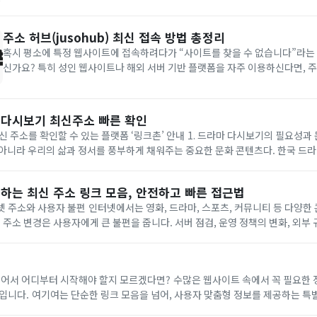
관심 있는 분야만 골라 들어가면 관련 사이트...
주소 허브(jusohub) 최신 접속 방법 총정리
혹시 평소에 특정 웹사이트에 접속하려다가 “사이트를 찾을 수 없습니다”라는 
신가요? 특히 성인 웹사이트나 해외 서버 기반 플랫폼을 자주 이용하신다면, 주
속 문제를 겪으신 적도 많으실 텐데요. 오늘은 대표적인 사이트 중 하나인 주소 허
최신 주소와 안전하게 접속하는 방법에 대해 꼼꼼히 안내해 드리겠습...
마 다시보기 최신주소 빠른 확인
 수 있는 플랫폼 ‘링크촌’ 안내 1. 드라마 다시보기의 필요성과 문화적 가치 드라마
아니라 우리의 삶과 정서를 풍부하게 채워주는 중요한 문화 콘텐츠다. 한국 드
깊이 있는 연기, 사회적 주제를 반영한 메시지로 국내는 물론 해외에서도 큰 주목
하는 최신 주소 링크 모음, 안전하고 빠른 접근법
터넷 주소와 사용자 불편 인터넷에서는 영화, 드라마, 스포츠, 커뮤니티 등 다양한
 주소 변경은 사용자에게 큰 불편을 줍니다. 서버 점검, 운영 정책의 변화, 외부 
장해 둔 주소가 갑자기 접속 차단되거나 엉뚱한 페이지로 연결되는 일이 잦습니다
넓어서 어디부터 시작해야 할지 모르겠다면? 수많은 웹사이트 속에서 꼭 필요한 
입니다. 여기여는 단순한 링크 모음을 넘어, 사용자 맞춤형 정보를 제공하는 특
당신의 취향에 딱 맞는 웹사이트를 추천해 드립니다. 정확한 정보 국내 최고의 