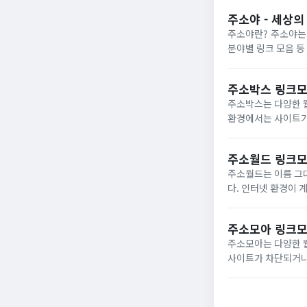
기여는 정...
주소야 - 세상의
주소야란? 주소야는 
분야별 링크 모음 등
와 빠른 링크 업데이
없습니다....
주소박스 링크
주소박스는 다양한 
환경에서는 사이트가 
번거로움이 생깁니다
사이트에 쉽게 접...
주소월드 링크
주소월드는 이름 그
다. 인터넷 환경이 
접 새로운 링크를 찾
주소를 실시...
주소모아 링크
주소모아는 다양한 
사이트가 차단되거나
줄여주기 위해 정확하고 
는 이유 주소모아의..