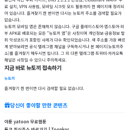
료 설치, VPN 사용법, 모바일 시크릿 모드 활용까지 한 페이지에 정리되
어 있습니다. 즐겨찾기 한 번이면 다시는 뉴토끼 주소를 검색할 필요가
없습니다.
뉴토끼 모바일 앱은 존재하지 않습니다. 구글 플레이스토어·앱스토어·외
부 APK로 배포되는 모든 "뉴토끼 앱"은 사칭이며 개인정보·금융정보 탈
취 악성코드가 포함된 사례가 다수 확인되었습니다. 새 주소를 가장 빠르
게 받아보려면 공식 텔레그램 채널을 구독하시거나 본 페이지(뉴토끼주
소)를 즐겨찾기 해두시면 됩니다. 그 외 다른 텔레그램·트위터·카카오톡
채널은 사칭일 수 있으니 주의하세요.
지금 바로 뉴토끼 접속하기
뉴토끼
즐겨찾기 한 번이면 다시 검색할 필요 없습니다.
당신이 좋아할 만한 콘텐츠
야툰 yatoon 무료웹툰
툰코 최신주소 바로가기 | Toonkor