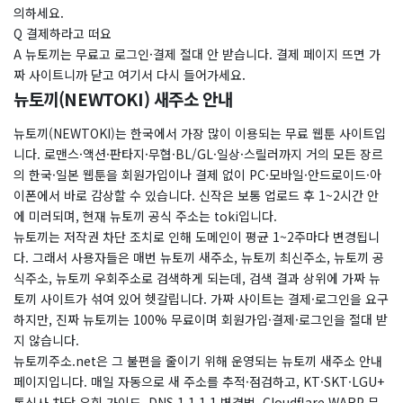
의하세요.
Q 결제하라고 떠요
A 뉴토끼는 무료고 로그인·결제 절대 안 받습니다. 결제 페이지 뜨면 가
짜 사이트니까 닫고 여기서 다시 들어가세요.
뉴토끼(NEWTOKI) 새주소 안내
뉴토끼(NEWTOKI)는 한국에서 가장 많이 이용되는 무료 웹툰 사이트입
니다. 로맨스·액션·판타지·무협·BL/GL·일상·스릴러까지 거의 모든 장르
의 한국·일본 웹툰을 회원가입이나 결제 없이 PC·모바일·안드로이드·아
이폰에서 바로 감상할 수 있습니다. 신작은 보통 업로드 후 1~2시간 안
에 미러되며, 현재 뉴토끼 공식 주소는 toki입니다.
뉴토끼는 저작권 차단 조치로 인해 도메인이 평균 1~2주마다 변경됩니
다. 그래서 사용자들은 매번 뉴토끼 새주소, 뉴토끼 최신주소, 뉴토끼 공
식주소, 뉴토끼 우회주소로 검색하게 되는데, 검색 결과 상위에 가짜 뉴
토끼 사이트가 섞여 있어 헷갈립니다. 가짜 사이트는 결제·로그인을 요구
하지만, 진짜 뉴토끼는 100% 무료이며 회원가입·결제·로그인을 절대 받
지 않습니다.
뉴토끼주소.net은 그 불편을 줄이기 위해 운영되는 뉴토끼 새주소 안내
페이지입니다. 매일 자동으로 새 주소를 추적·점검하고, KT·SKT·LGU+
통신사 차단 우회 가이드, DNS 1.1.1.1 변경법, Cloudflare WARP 무