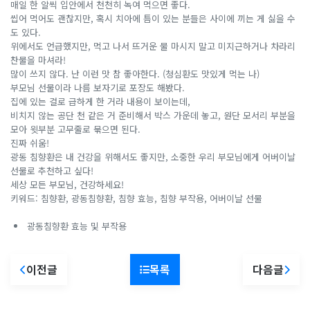
매일 한 알씩 입안에서 천천히 녹여 먹으면 좋다.
씹어 먹어도 괜찮지만, 혹시 치아에 틈이 있는 분들은 사이에 끼는 게 싫을 수
도 있다.
위에서도 언급했지만, 먹고 나서 뜨거운 물 마시지 말고 미지근하거나 차라리
찬물을 마셔라!
많이 쓰지 않다. 난 이런 맛 참 좋아한다. (청심환도 맛있게 먹는 나)
부모님 선물이라 나름 보자기로 포장도 해봤다.
집에 있는 걸로 급하게 한 거라 내용이 보이는데,
비치지 않는 공단 천 같은 거 준비해서 박스 가운데 놓고, 원단 모서리 부분을
모아 윗부분 고무줄로 묶으면 된다.
진짜 쉬움!
광동 침향환은 내 건강을 위해서도 좋지만, 소중한 우리 부모님에게 어버이날
선물로 추천하고 싶다!
세상 모든 부모님, 건강하세요!
키워드: 침향환, 광동침향환, 침향 효능, 침향 부작용, 어버이날 선물
광동침향환 효능 및 부작용
이전글
목록
다음글