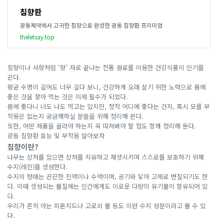
침향환
광동제약에서 고귀한 침향으로 완성한 광동 침향환 프리미엄
theletsay.top
침향이나 사향처럼 ‘향’ 자로 끝나는 전통 원료를 이용한 건강식품이 인기를
끈다.
평균 수명이 길어도 너무 길다 보니, 건강하게 오래 살기 위한 노력으로 몸에
좋은 것을 찾아 먹는 것은 이제 필수가 되었다.
몸에 좋다니 너도 나도 먹고는 있지만, 정작 어디에 좋다는 건지, 혹시 모를 부
작용은 없는지 궁금해하실 분들을 위해 정리해 본다.
또한, 어떤 제품을 골라야 하는지 꼭 따져봐야 할 점도 함께 정리해 둔다.
광동 침향환 효능 및 부작용 알아보자
침향이란?
나무는 상처를 입으면 상처를 치유하고 재생시키며 스스로를 보호하기 위해
수지(레진)를 생성한다.
수지의 형태는 끈끈한 진액이나 수액이며, 공기와 닿아 고체로 변질되기도 한
다. 이때 생성되는 물질에는 인간에게도 이로운 다량의 유기물이 함유되어 있
다.
우리가 흔히 아는 피톤치드나 고로쇠 물 등도 이런 수지 성분이라고 볼 수 있
다.