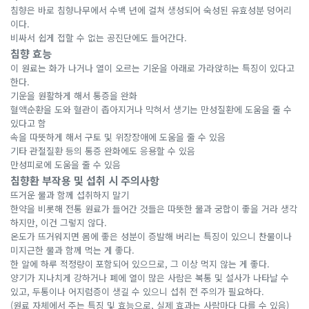
침향은 바로 침향나무에서 수백 년에 걸쳐 생성되어 숙성된 유효성분 덩어리
이다.
비싸서 쉽게 접할 수 없는 공진단에도 들어간다.
침향 효능
이 원료는 화가 나거나 열이 오르는 기운을 아래로 가라앉히는 특징이 있다고
한다.
기운을 원활하게 해서 통증을 완화
혈액순환을 도와 혈관이 좁아지거나 막혀서 생기는 만성질환에 도움을 줄 수
있다고 함
속을 따뜻하게 해서 구토 및 위장장애에 도움을 줄 수 있음
기타 관절질환 등의 통증 완화에도 응용할 수 있음
만성피로에 도움을 줄 수 있음
침향환 부작용 및 섭취 시 주의사항
뜨거운 물과 함께 섭취하지 말기
한약을 비롯해 전통 원료가 들어간 것들은 따뜻한 물과 궁합이 좋을 거라 생각
하지만, 이건 그렇지 않다.
온도가 뜨거워지면 몸에 좋은 성분이 증발해 버리는 특징이 있으니 찬물이나
미지근한 물과 함께 먹는 게 좋다.
한 알에 하루 적정량이 포함되어 있으므로, 그 이상 먹지 않는 게 좋다.
양기가 지나치게 강하거나 폐에 열이 많은 사람은 복통 및 설사가 나타날 수
있고, 두통이나 어지럼증이 생길 수 있으니 섭취 전 주의가 필요하다.
(원료 자체에서 주는 특징 및 효능으로, 실제 효과는 사람마다 다를 수 있음)