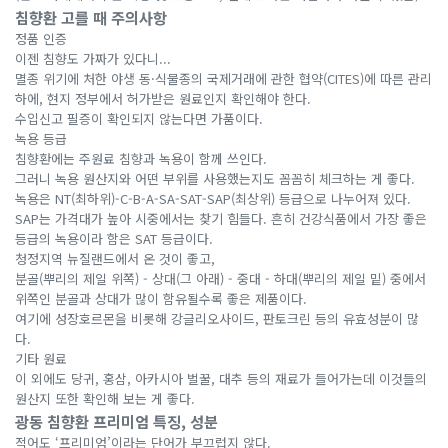
침향환 고를 때 주의사항
정품 인증
이젠 침향도 가짜가 있다니...
멸종 위기에 처한 야생 동·식물종의 국제거래에 관한 협약(CITES)에 따른 관리
하에, 현지 정부에서 허가받은 원료인지 확인해야 한다.
수입신고 필증이 확인되지 않는다면 가품이다.
녹용 등급
침향환에는 주원료 침향과 녹용이 함께 쓰인다.
그러니 녹용 원산지와 어떤 부위를 사용했는지도 꼼꼼히 체크하는 게 좋다.
녹용은 NT(최하위)-C-B-A-SA-SAT-SAP(최상위) 등급으로 나누어져 있다.
SAP는 가격대가 높아 시중에서는 찾기 힘들다. 흔히 건강식품에서 가장 좋은
등급의 녹용이라 함은 SAT 등급이다.
청정지역 뉴질랜드에서 온 것이 좋고,
분골(뿌리의 제일 위쪽) - 상대(그 아래) - 중대 - 하대(뿌리의 제일 밑) 중에서
위쪽인 분골과 상대가 많이 함유될수록 좋은 제품이다.
여기에 성장호르몬을 비롯해 강글리오사이드, 판토크린 등의 유효성분이 많
다.
기타 원료
이 외에도 당귀, 홍삼, 아카시아 벌꿀, 대추 등의 재료가 들어가는데 이것들의
원산지 또한 확인해 보는 게 좋다.
광동 침향환 프리미엄 특징, 성분
적어도 ‘프리미엄’이라는 단어가 부끄럽지 않다.