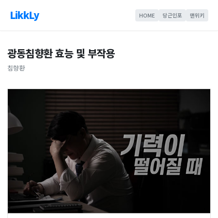
LikkLy
HOME
당근인포
맨위키
광동침향환 효능 및 부작용
침향환