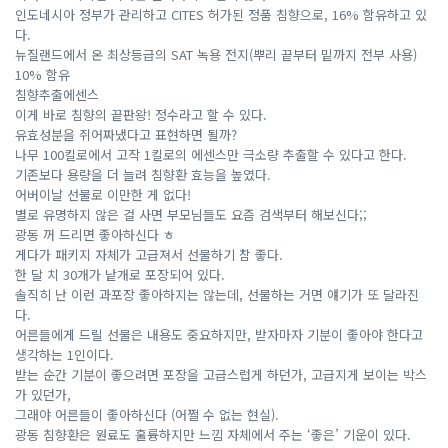
인도네시아 정부가 관리하고 CITES 허가된 정품 침향으로, 16% 함유하고 있
다.
뉴질랜드에서 온 최상등급의 SAT 녹용 전지(뿌리 끝부터 밑까지 전부 사용)
10% 함유
침향추출에센스
이게 바로 침향의 끝판왕! 정수라고 할 수 있다.
유효성분을 쥐어짜냈다고 표현하면 될까?
나무 100킬로에서 고작 1킬로의 에센스만 극소량 추출할 수 있다고 한다.
기존보다 용량을 더 늘려 침향환 효능을 높였다.
어버이날 선물로 이만한 게 없다!
별로 유명하지 않은 걸 사면 부모님들도 요즘 검색부터 해보신다;;
광동 꺼 드리면 좋아하신다 ㅎ
게다가 패키지 자체가 고급져서 선물하기 참 좋다.
한 달 치 30개가 낱개로 포장되어 있다.
솔직히 난 이런 과포장 좋아하지는 않는데, 선물하는 거면 얘기가 또 달라진
다.
어른들에게 드릴 선물은 내용도 중요하지만, 받자마자 기분이 좋아야 한다고
생각하는 1인이다.
받는 순간 기분이 좋으려면 포장을 고급스럽게 하던가, 고급지게 보이는 박스
가 있던가,
그래야 어른들이 좋아하신다 (어쩔 수 없는 현실).
광동 침향환은 원료도 훌륭하지만 느낌 자체에서 주는 ‘좋은’ 기운이 있다.