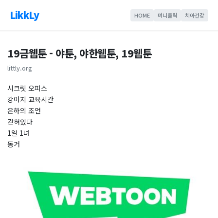
LikkLy
HOME
머니클릭
치아건강
19금웹툰 - 야툰, 야한웹툰, 19웹툰
littly.org
시크릿 오피스
강아지 교육시간
은하의 조언
갇혀있다
1일 1녀
동거