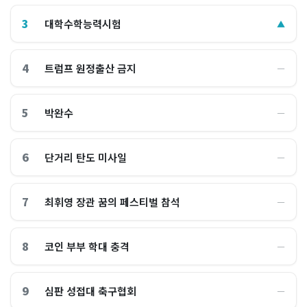
3
대학수학능력시험
▲
4
트럼프 원정출산 금지
―
5
박완수
―
6
단거리 탄도 미사일
―
7
최휘영 장관 꿈의 페스티벌 참석
―
8
코인 부부 학대 충격
―
9
심판 성접대 축구협회
―