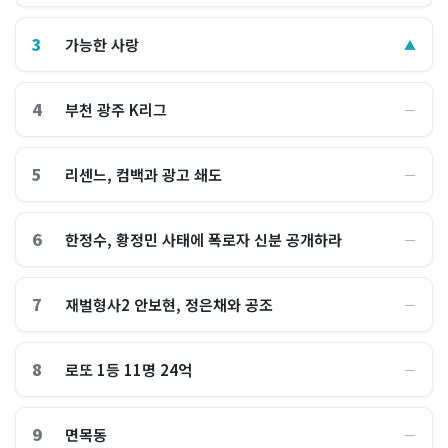
3
가능한 사랑
▲
4
부천 광주 K리그
―
5
리센느, 컴백과 광고 쇄도
―
6
한정수, 황정민 사태에 폭로자 신분 공개하라
―
7
재벌형사2 안보현, 정은채와 공조
―
8
로또 1등 11명 24억
―
9
면목동
―