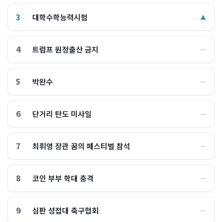
3
대학수학능력시험
▲
4
트럼프 원정출산 금지
―
5
박완수
―
6
단거리 탄도 미사일
―
7
최휘영 장관 꿈의 페스티벌 참석
―
8
코인 부부 학대 충격
―
9
심판 성접대 축구협회
―