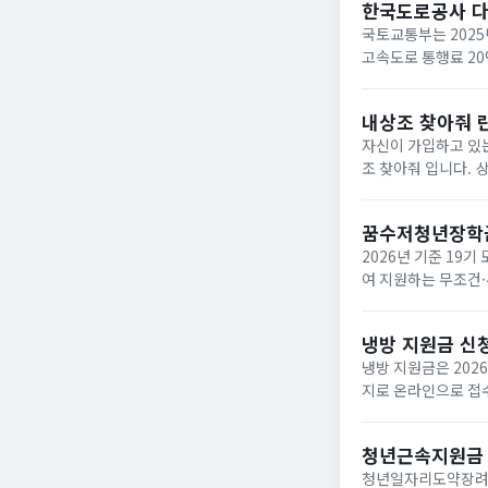
한국도로공사 
국토교통부는 2025
고속도로 통행료 2
내상조 찾아줘 
자신이 가입하고 있는
조 찾아줘 입니다. 상조회사들이 대부분 영세하여 폐업하는 사례가 속출하고 있는데 아래와 같은 사이트에서 조회하면
납입금의 50%를 환급받거
업한 상조회사...
꿈수저청년장학
2026년 기준 19
여 지원하는 무조건·
‘드림스폰’ 누리집
면,...
냉방 지원금 신
냉방 지원금은 202
지로 온라인으로 접수
이며, 여름 냉방 지
하...
청년근속지원금
청년일자리도약장려금