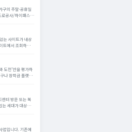
 가구의 주말·공휴일
국도로공사/하이패스
 있는 사이트가 내상
꿈과 도전’만을 평가하
누구나 장학금 플랫폼
해 장학생으로 선발되
지센터 방문 또는 복
있는 세대가 대상
게 냉방 지원금 신청
사업입니다. 기존에