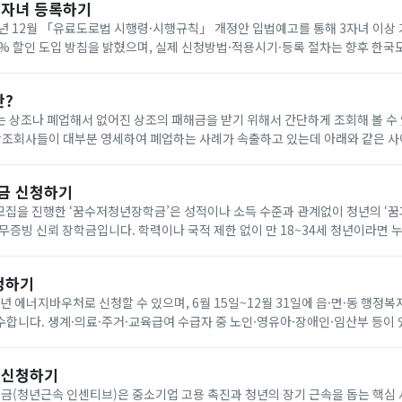
다자녀 등록하기
년 12월 「유료도로법 시행령·시행규칙」 개정안 입법예고를 통해 3자녀 이상
0% 할인 도입 방침을 밝혔으며, 실제 신청방법·적용시기·등록 절차는 향후 한
공지로 확인해야 합니다. 아래에서 빠르게 한국도로공사 다자녀 등록하세요!
란?
 상조나 폐업해서 없어진 상조의 패해금을 받기 위해서 간단하게 조회해 볼 수
나 다른 상조회사에 같은 조건으로 재 가입(무료) 가능합니다. 요즘 이상한 상조회사에서 폐
금 신청하기
기 모집을 진행한 ‘꿈수저청년장학금’은 성적이나 소득 수준과 관계없이 청년의 ‘
무증빙 신뢰 장학금입니다. 학력이나 국적 제한 없이 만 18~34세 청년이라면 
을 통해 온라인으로 신청할 수 있습니다. 자기소개서와 청년 정책 제안서를 제출
청하기
6년 에너지바우처로 신청할 수 있으며, 6월 15일~12월 31일에 읍·면·동 행정복
합니다. 생계·의료·주거·교육급여 수급자 중 노인·영유아·장애인·임산부 등이 
원은 전기 요금 차감 방식으로 7월 1일~9월 30일에 사용합니다. 아래에서 빠르
 신청하기
(청년근속 인센티브)은 중소기업 고용 촉진과 청년의 장기 근속을 돕는 핵심 