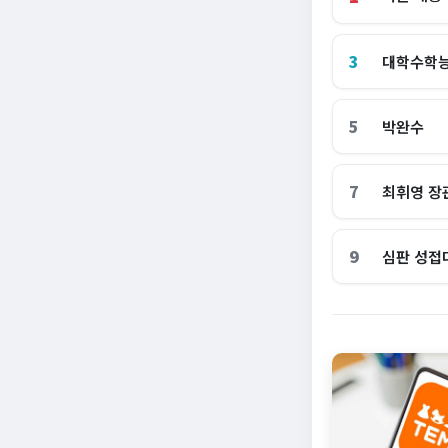
3
대학수학
5
박완수
7
최휘영 장
9
심판 성접