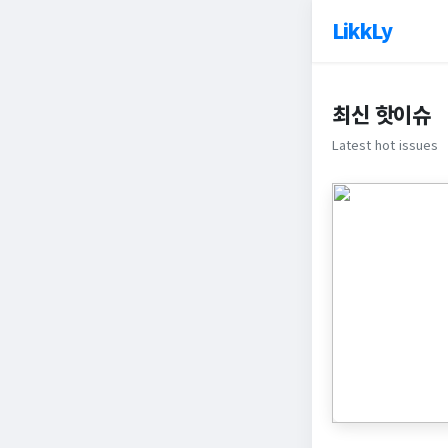
LikkLy
최신 핫이슈
Latest hot issues