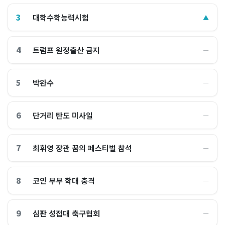
3
대학수학능력시험
▲
4
트럼프 원정출산 금지
―
5
박완수
―
6
단거리 탄도 미사일
―
7
최휘영 장관 꿈의 페스티벌 참석
―
8
코인 부부 학대 충격
―
9
심판 성접대 축구협회
―