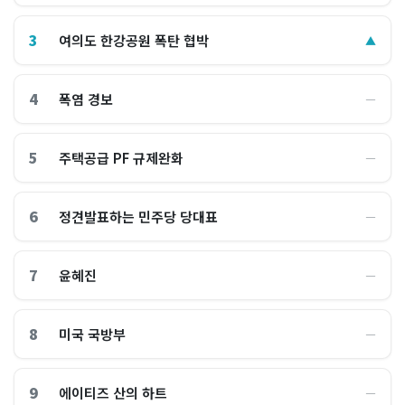
3
여의도 한강공원 폭탄 협박
▲
4
폭염 경보
―
5
주택공급 PF 규제완화
―
6
정견발표하는 민주당 당대표
―
7
윤혜진
―
8
미국 국방부
―
9
에이티즈 산의 하트
―