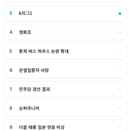
3
k리그1
▲
4
정화조
―
5
황희 버스 하우스 논란 확대
―
6
온열질환자 사망
―
7
민주당 경선 결과
―
8
슈퍼주니어
―
9
더블 태풍 일본 연휴 비상
―