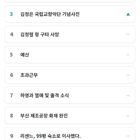
3
김정은 국립교향악단 기념사진
▲
4
김정렬 형 구타 사망
―
5
예산
―
6
초과근무
―
7
하영과 열애 및 출격 소식
―
8
부산 제조공장 화재 완진
―
9
리센느, 99평 숙소로 이사했다.
―