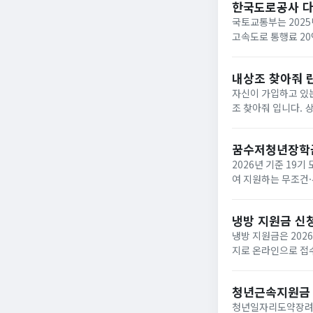
한국도로공사 
국토교통부는 2025
고속도로 통행료 2
내상조 찾아줘 
자신이 가입하고 있는
조 찾아줘 입니다. 상조회사들이 대부분 영세하여 폐업하는 사례가 속출하고 있는데 아래와 같은 사이트에서 조회하면
납입금의 50%를 환급받거
업한 상조회사...
꿈수저청년장학
2026년 기준 19
여 지원하는 무조건·
‘드림스폰’ 누리집
면,...
냉방 지원금 신
냉방 지원금은 202
지로 온라인으로 접수
이며, 여름 냉방 지
하...
청년근속지원금
청년일자리도약장려금