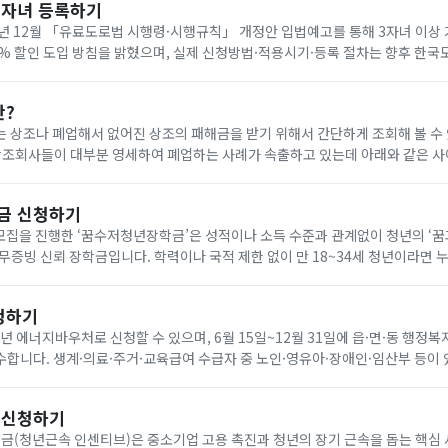
다자녀 등록하기
년 12월 「유료도로법 시행령·시행규칙」 개정안 입법예고를 통해 3자녀 이상
0% 할인 도입 방침을 밝혔으며, 실제 신청방법·적용시기·등록 절차는 향후 한
공지로 확인해야 합니다. 아래에서 빠르게 한국도로공사 다자녀 등록하세요!
란?
 상조나 폐업해서 없어진 상조의 패해금을 받기 위해서 간단하게 조회해 볼 수
나 다른 상조회사에 같은 조건으로 재 가입(무료) 가능합니다. 요즘 이상한 상조회사에서 폐
금 신청하기
기 모집을 진행한 ‘꿈수저청년장학금’은 성적이나 소득 수준과 관계없이 청년의 ‘
무증빙 신뢰 장학금입니다. 학력이나 국적 제한 없이 만 18~34세 청년이라면 
을 통해 온라인으로 신청할 수 있습니다. 자기소개서와 청년 정책 제안서를 제출
청하기
6년 에너지바우처로 신청할 수 있으며, 6월 15일~12월 31일에 읍·면·동 행정복
합니다. 생계·의료·주거·교육급여 수급자 중 노인·영유아·장애인·임산부 등이 
원은 전기 요금 차감 방식으로 7월 1일~9월 30일에 사용합니다. 아래에서 빠르
 신청하기
(청년근속 인센티브)은 중소기업 고용 촉진과 청년의 장기 근속을 돕는 핵심 