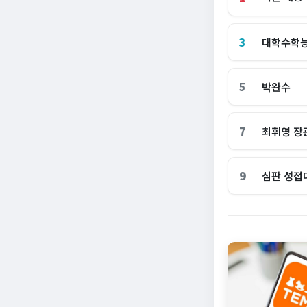
3
대학수학
5
박완수
7
최휘영 장
9
심판 성접