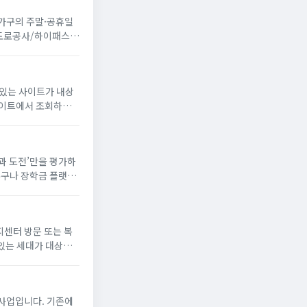
 가구의 주말·공휴일
국도로공사/하이패스
 있는 사이트가 내상
꿈과 도전’만을 평가하
누구나 장학금 플랫폼
해 장학생으로 선발되
지센터 방문 또는 복
있는 세대가 대상
게 냉방 지원금 신청
사업입니다. 기존에