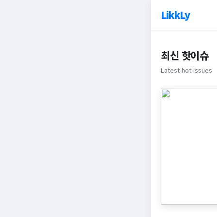
LikkLy
최신 핫이슈
Latest hot issues