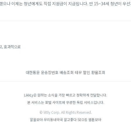
했으나 이제는 청년에게도 직접 지원금이 지급됩니다. 만 15~34세 청년이 우
개월 이상 근속할 경우, 비수도권 기준 2년간 최대 720만 원(일반 지역 최대 4
고, 효과적으로
대한통운 운송장번호 배송조회
테무 할인
환율조회
LikkLy은 원하는 소식을 가장 빠르고 정확하게 전달합니다.
본 서비스는 포털 사이트와 무관한 독립 서비스입니다.
© littly Corp. All Rights Reserved.
알쓸모아
우리동네약국
알고좋다
SEO킹
웹툰모아