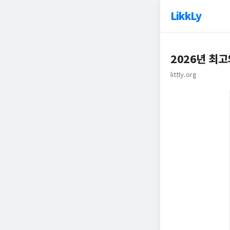
LikkLy
2026년 최고
littly.org