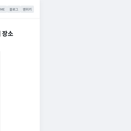
ME
블로그
맨위키
의 장소