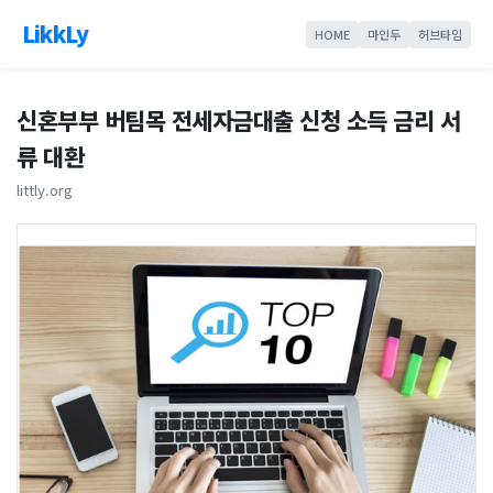
LikkLy
HOME
마인두
허브타임
신혼부부 버팀목 전세자금대출 신청 소득 금리 서
류 대환
littly.org