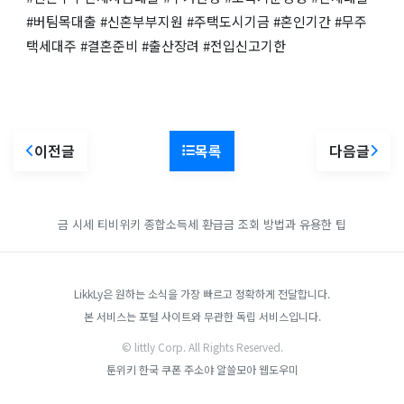
#버팀목대출 #신혼부부지원 #주택도시기금 #혼인기간 #무주
택세대주 #결혼준비 #출산장려 #전입신고기한
이전글
목록
다음글
금 시세
티비위키
종합소득세 환급금 조회 방법과 유용한 팁
LikkLy은 원하는 소식을 가장 빠르고 정확하게 전달합니다.
본 서비스는 포털 사이트와 무관한 독립 서비스입니다.
© littly Corp. All Rights Reserved.
툰위키
한국 쿠폰
주소야
알쓸모아
웹도우미