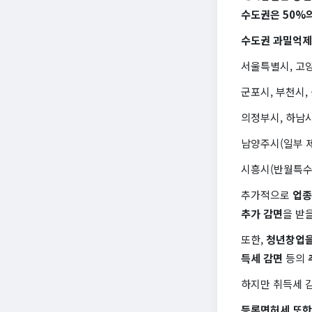
수도권은 50%
수도권 과밀억
서울특별시, 고양
군포시, 부천시,
의정부시, 하남
남양주시(일부 제
시흥시(반월특수
추가적으로
업종
추가 감면
을 받
또한,
청년창업을
득세 감면
등의
하지만 취득세 감
등록면허세 또한 